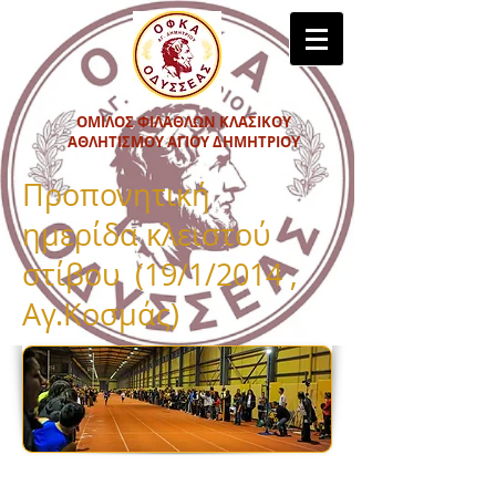
ΟΜΙΛΟΣ ΦΙΛΑΘΛΩΝ ΚΛΑΣΙΚΟΥ
ΑΘΛΗΤΙΣΜΟΥ ΑΓΙΟΥ ΔΗΜΗΤΡΙΟΥ
Προπονητική
ημερίδα κλειστού
στίβου (19/1/2014 ,
Αγ.Κοσμάς)
Σε προπονητική ημερίδα κλειστού