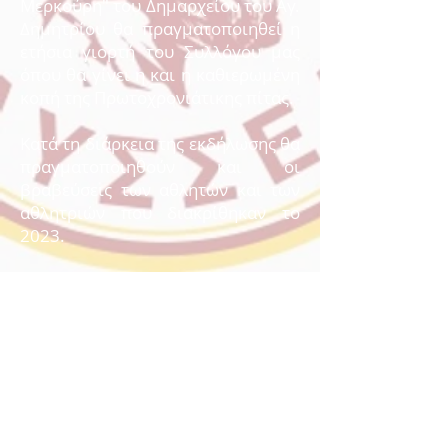
Μερκούρη" του Δημαρχείου του Αγ.
Δημητρίου θα πραγματοποιηθεί η
ετήσια γιορτή του Συλλόγου μας
όπου θα γίνει η και η καθιερωμένη
κοπή της Πρωτοχρονιάτικης πίτας.
Κατά τη διάρκεια της εκδήλωσης θα
πραγματοποιηθούν και οι
βραβεύσεις των αθλητών και των
αθλητριών που διακρίθηκαν το
2023.
Ο ΟΦΚΑ Οδυσσέας Αγ. Δημητρίου
κλείνει φέτος 35 χρόνια
προσφοράς στον αθλητισμό και τον
πολιτισμό της περιοχής μας και
φιλοδοξεί να συνεχίσει με ακόμα
μεγαλύτερη δυναμική φέροντας
κοντά στα παιδιά στις αξίες του
αθλητισμού, της ευγενούς άμιλλας