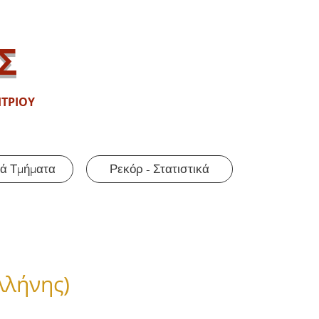
Σ
ΤΡΙΟΥ
ά Τμήματα
Ρεκόρ - Στατιστικά
λλήνης)