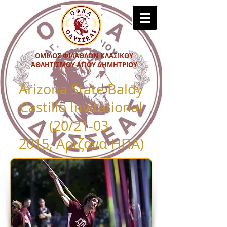
ΟΜΙΛΟΣ ΦΙΛΑΘΛΩΝ ΚΛΑΣΙΚΟΥ
ΑΘΛΗΤΙΣΜΟΥ ΑΓΙΟΥ ΔΗΜΗΤΡΙΟΥ
Arizona State Baldy
Castillo Invitational
(20/21-03-
2015, Αριζόνα ΗΠΑ
)