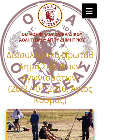
ΟΜΙΛΟΣ ΦΙΛΑΘΛΩΝ ΚΛΑΣΙΚΟΥ
ΑΘΛΗΤΙΣΜΟΥ ΑΓΙΟΥ ΔΗΜΗΤΡΙΟΥ
Διασυλλογικό Πρωτάθ
λημα Συνθέτων
Αγωνισμάτων
(26/27-04-2016, Άγιος
Κοσμάς
)