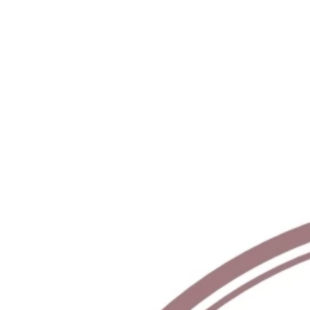
Μέλος της Εθνικής ομάδας Στ
του Ευρωπαϊκού Πρωταθλήματο
είναι ο
Ηλίας Κάσσος
.
Ο Πρωταθλητής του Συλλόγου 
όπου με
9.16.40
, επίδοση κοντ