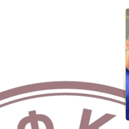
ίβου που αγωνίστηκε στην Πρώτη Κατηγορία
ς και πανηγυρίζει την άνοδο στην Σούπερ Λίγκα
έτρεξε στην κούρσα των 3000 μέτρων με φυσικά εμπόδια,
ά στο φετινό του ρεκόρ, κατέλαβε την 11η θέση.