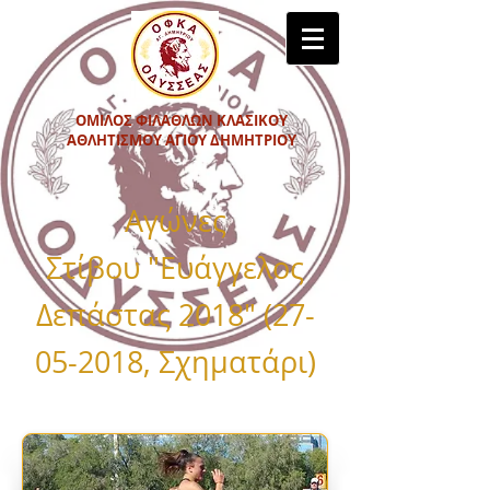
ΟΜΙΛΟΣ ΦΙΛΑΘΛΩΝ ΚΛΑΣΙΚΟΥ
ΑΘΛΗΤΙΣΜΟΥ ΑΓΙΟΥ ΔΗΜΗΤΡΙΟΥ
Αγώνες
Στίβου "Ευάγγελος
Δεπάστας 2018"
(27-
05-2018
, Σχηματάρι)