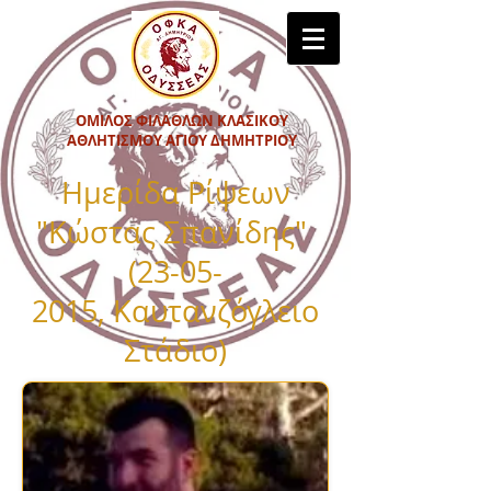
ΟΜΙΛΟΣ ΦΙΛΑΘΛΩΝ ΚΛΑΣΙΚΟΥ
ΑΘΛΗΤΙΣΜΟΥ ΑΓΙΟΥ ΔΗΜΗΤΡΙΟΥ
Ημερίδα Ρίψεων
"Κώστας Σπανίδης"
(23-05-
2015
,
Καυτανζόγλειο
Στάδιο
)