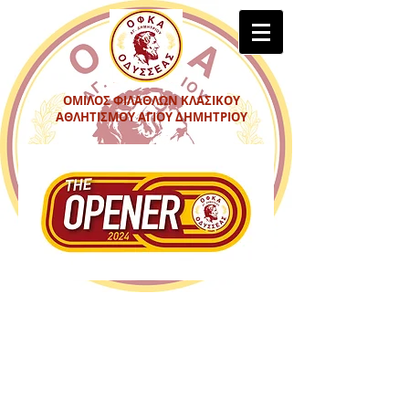
ΟΜΙΛΟΣ ΦΙΛΑΘΛΩΝ ΚΛΑΣΙΚΟΥ
ΑΘΛΗΤΙΣΜΟΥ ΑΓΙΟΥ ΔΗΜΗΤΡΙΟΥ
Με επιτυχία οι αγώνες "THE
OPENER" από τον ΟΦΚΑ
Οδυσσέας Α. Δημητρίου
Η αγωνιστική περίοδος του Στίβου για τα
αγωνίσματα αντοχής ξεκίνησε δυναμικά