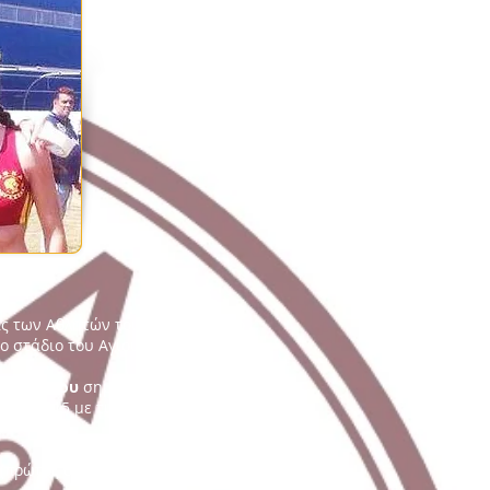
ις των Αθλητών του Συλλόγου στο
 στάδιο του Αγίου Κοσμά.
α Φράγκου
σημείωσαν χρόνο
49.33
,
ό το 2015 με τις
Δημητροκάλη
,
(πρώτος στην κατηγορία