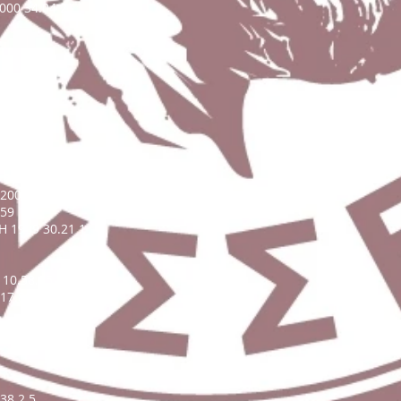
00 34.04 2
2 14.89
.99 11
 8
001 27.24 7
59 1
 1999 30.21 1
10.58.95 11
17.89 7
38 2.5