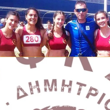
ία 4Χ100 Κορασίδων ξεχώρισε ανάμεσα στις πολύ καλές εμφανίσε
δων-Κορασίδων που πραγματοποιήθηκε το Σάββατο 9 Απριλίου στο
λά
,
Κωνσταντίνα Σφακιανάκη
,
Γεωργία Φράγκου
και
Παναγιώτ
ίδων και Νεανίδων κατά μισό δευτερόλεπτο (προηγούμενο
49.83
απ
γκου Π
.)
τις σημαντικές απουσίες, ο ΟΦΚΑ ήταν δεύτερος με
151,5
βαθμούς 