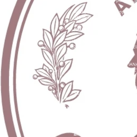
Κορασίδων με
126,5
βαθμούς).
Αναλυτικά τα αποτελέσματα:
(Θέση-Ονοματεπώνυμο-Έτος Γ
ΠΑΙΔΕΣ
200 Μ.
23.ΜΕΡΑΜΒΕΛΙΩΤΑΚΗΣ ΑΡΙΣΤΕΙΔ
1500 Μ.
7.ΜΠΕΛΕΧΡΗΣ ΝΙΚΟΛΑΟΣ-ΠΑΝΑΓ
9.ΑΝΑΓΝΩΣΤΑΚΗΣ ΛΕΩΝΙΔΑΣ-ΕΥ
2000 Μ. ΦΕ
2.ΧΑΙΔΕΜΕΝΟΣ ΕΛΕΥΘΕΡΙΟΣ 199
3.ΕΓΓΕΛΗΣ ΠΑΝΑΓΙΩΤΗΣ 2000 7
ΜΗΚΟΣ
2.ΓΚΑΡΑΓΚΑΝΗΣ ΣΩΤΗΡΙΟΣ 1999
6.ΓΕΩΡΓΑΚΗΣ ΔΗΜΗΤΡΙΟΣ 2001 
16.ΚΟΥΡΟΥΜΑΛΟΣ ΛΙΑΡΟΥΣΗΣ 
ΔΙΣΚΟΒΟΛΙΑ