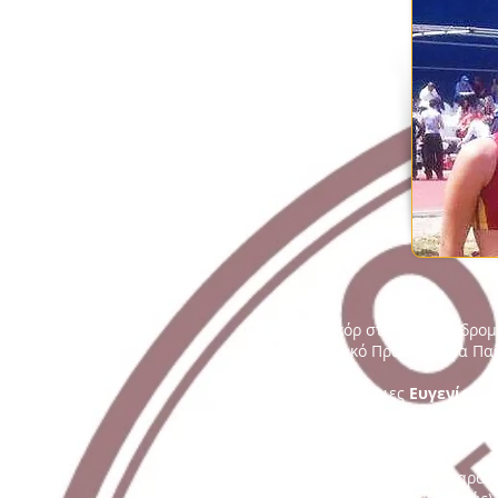
Το νέο ρεκόρ στη σκυταλοδρομ
Διασυλλογικό Πρωτάθλημα Παί
Οι Πρωταθλήτριες
Ευγενία Χα
βελτιώνοντας το ρεκόρ Κορασ
Χαλά
,
Χατζηανδρέου
και
Φρά
Στη γενική βαθμολογία, παρά 