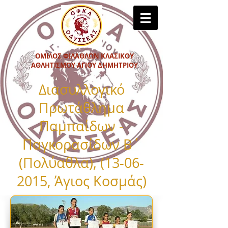
ΟΜΙΛΟΣ ΦΙΛΑΘΛΩΝ ΚΛΑΣΙΚΟΥ
ΑΘΛΗΤΙΣΜΟΥ ΑΓΙΟΥ ΔΗΜΗΤΡΙΟΥ
Διασυλλογικό
Πρωτάθλημα
Παμπαίδων -
Παγκορασίδων Β΄
(Πολύαθλα),
(13-06-
2015
, Άγιος Κοσμάς
)