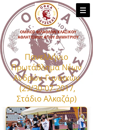
ΟΜΙΛΟΣ ΦΙΛΑΘΛΩΝ ΚΛΑΣΙΚΟΥ
ΑΘΛΗΤΙΣΜΟΥ ΑΓΙΟΥ ΔΗΜΗΤΡΙΟΥ
Πανελλήνιο
Πρωτάθλημα Νέων
Ανδρών-Γυναικών
(29/30-07-2017,
Στάδιο Αλκαζάρ)