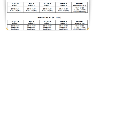
Αγαπητοί γονείς,
Το προσωρινό κλείσιμο
του Δημοτικού
Σταδίου Αγ. Δημητρίου
, που αποτελεί
και την έδρα του Συλλόγου μας, μας
αναγκάζει να προβούμε σε αλλαγές
στον τόπο προπόνησης των τμημάτων
μας.
Στην προσπάθειά μας να
εξασφαλίσουμε τις καλύτερες
δυνατές και απόλυτα ασφαλείς
συνθήκες
προπόνησης στα παιδιά
ενημερώνουμε πως οι προπονήσεις για:
τα αγωνιστικά τμήματα (δρόμοι